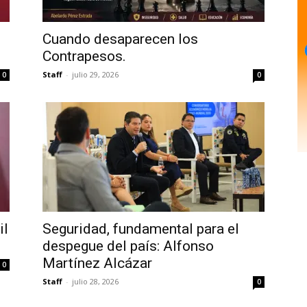
Cuando desaparecen los
Contrapesos.
Staff
-
julio 29, 2026
0
0
il
Seguridad, fundamental para el
despegue del país: Alfonso
Martínez Alcázar
0
Staff
-
julio 28, 2026
0