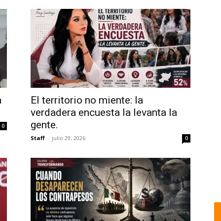
a
El territorio no miente: la
verdadera encuesta la levanta la
gente.
0
Staff
-
julio 29, 2026
0