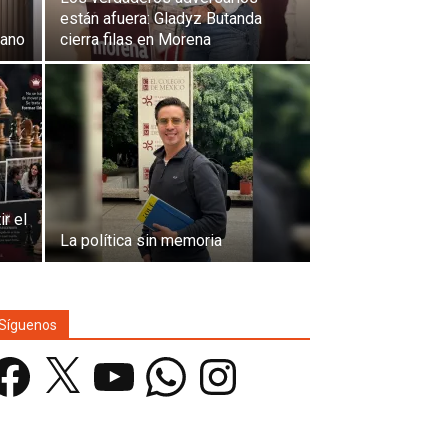
están afuera: Gladyz Butanda
zano
cierra filas en Morena
r el
La política sin memoria
Síguenos
acebook
X
YouTube
WhatsApp
Instagram