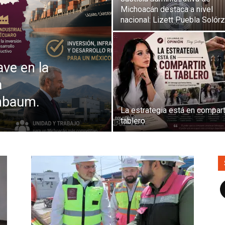
Michoacán destaca a nivel
Prensa
nacional: Lizett Puebla Solór
ave en la
Noticias
a
inbaum.
La estrategia está en comparti
tablero
F