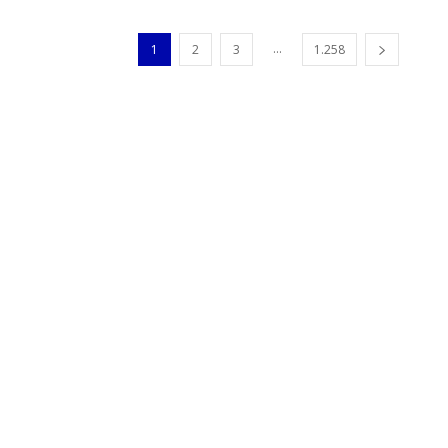
...
1
2
3
1.258