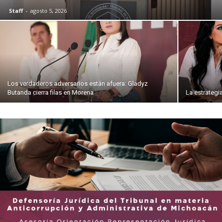
Staff
-
agosto 5, 2026
Los verdaderos adversarios están afuera: Gladyz
Butanda cierra filas en Morena
La estrategi