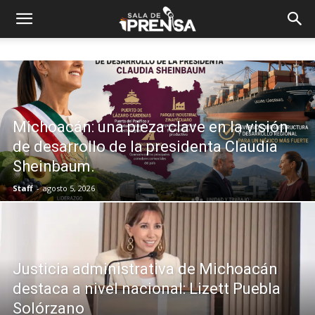
Michoacán: una pieza clave en la visión
de desarrollo de la presidenta Claudia
Sheinbaum.
Staff
-
agosto 5, 2026
Justicia administrativa de Michoacán
destaca a nivel nacional: Lizett Puebla
Solórzano