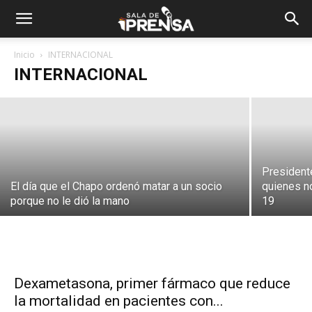
Miles de venezolanos salen a marchar
en apoyo a Guaidó
Inicio
INTERNACIONAL
INTERNACIONAL
Leo
-
febrero 2, 2019
Presidente
El día que el Chapo ordenó matar a un socio
quienes n
porque no le dió la mano
19
Dexametasona, primer fármaco que reduce
la mortalidad en pacientes con...