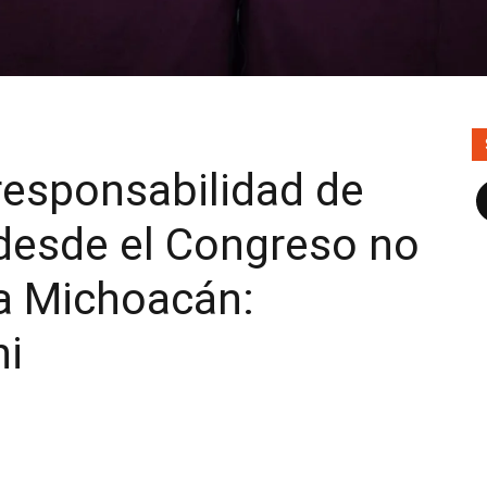
responsabilidad de
F
 desde el Congreso no
 a Michoacán:
ni