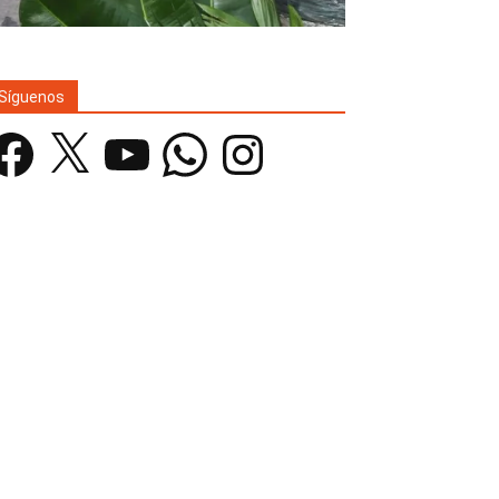
Síguenos
acebook
X
YouTube
WhatsApp
Instagram