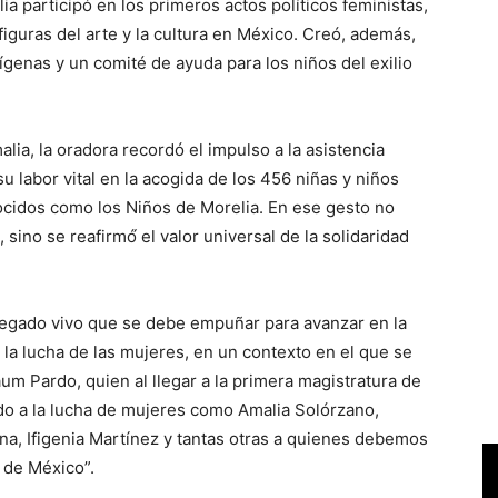
 participó en los primeros actos políticos feministas,
guras del arte y la cultura en México. Creó, además,
́genas y un comité de ayuda para los niños del exilio
lia, la oradora recordó el impulso a la asistencia
u labor vital en la acogida de los 456 niñas y niños
nocidos como los Niños de Morelia. En ese gesto no
 sino se reafirmó́ el valor universal de la solidaridad
.
egado vivo que se debe empuñar para avanzar en la
de la lucha de las mujeres, en un contexto en el que se
m Pardo, quien al llegar a la primera magistratura de
ido a la lucha de mujeres como Amalia Solórzano,
ina, Ifigenia Martínez y tantas otras a quienes debemos
 de México”.