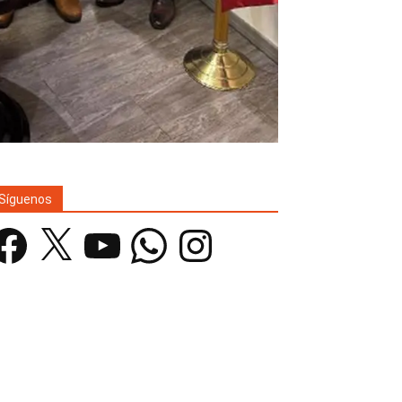
Síguenos
acebook
X
YouTube
WhatsApp
Instagram