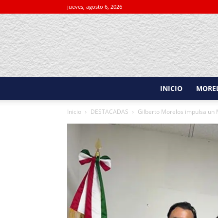
jueves, agosto 6, 2026
INICIO
MORE
Inicio
DESTACADAS
Gilberto Morelos impulsa un M