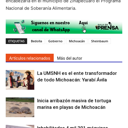
encabezaría en el municipio de Zinapécuaro el Programa
Nacional de Soberanía Alimentaria.
ETIQUETAS
Bedolla
Gobierno
Michoacán
Sheinbaum
Artículos relacionados
Más del autor
La UMSNH es el ente transformador
de todo Michoacán: Yarabí Ávila
Inicia arribazón masiva de tortuga
marina en playas de Michoacán
Inhabilitadas 4 mil 391 máquinas