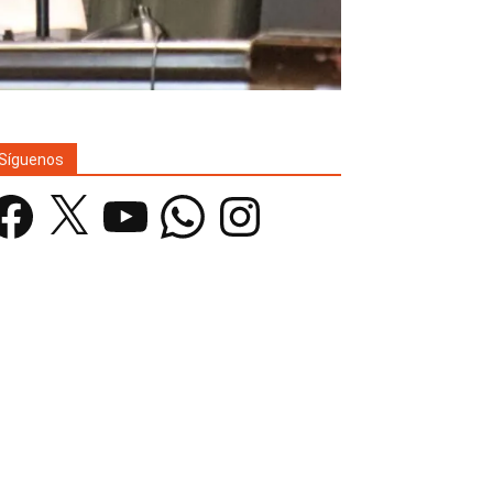
Síguenos
acebook
X
YouTube
WhatsApp
Instagram