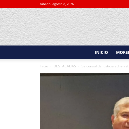
sábado, agosto 8, 2026
INICIO
MORE
Inicio
DESTACADAS
Se consolida justicia adminis