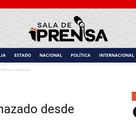
LIA
ESTADO
NACIONAL
POLÍTICA
INTERNACIONAL
Sala
 Palacio Nacional
nazado desde
de
F