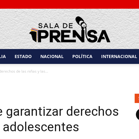
LIA
ESTADO
NACIONAL
POLÍTICA
INTERNACIONAL
Sala
derechos de las niñas y las...
de garantizar derechos
de
F
s adolescentes