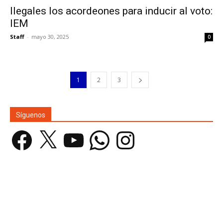
Ilegales los acordeones para inducir al voto:
IEM
Staff
-
mayo 30, 2025
0
1
2
3
Síguenos
Facebook
X
YouTube
WhatsApp
Instagram