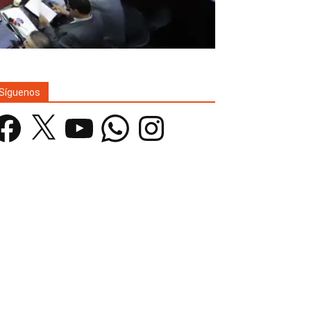
Síguenos
acebook
X
YouTube
WhatsApp
Instagram