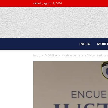
sábado, agosto 8, 2026
INICIO
MORE
Inicio
MORELIA
Modelo de Justicia Cívica reeduca a