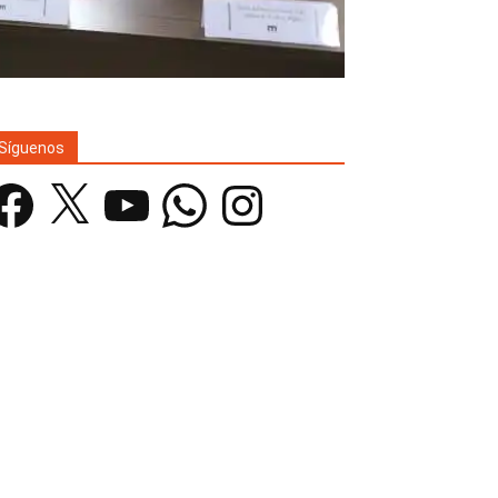
Síguenos
acebook
X
YouTube
WhatsApp
Instagram