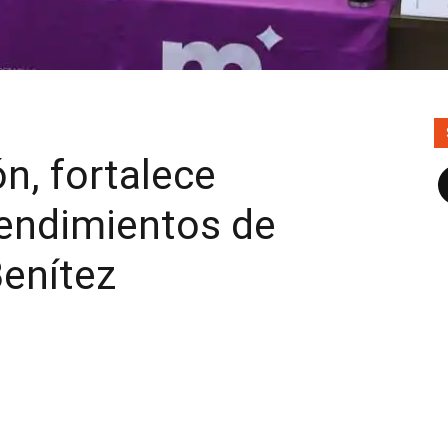
n, fortalece
F
endimientos de
Benítez