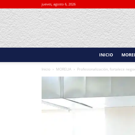
jueves, agosto 6, 2026
INICIO
MORE
Inicio
MORELIA
Profesionalización, fortalece neg