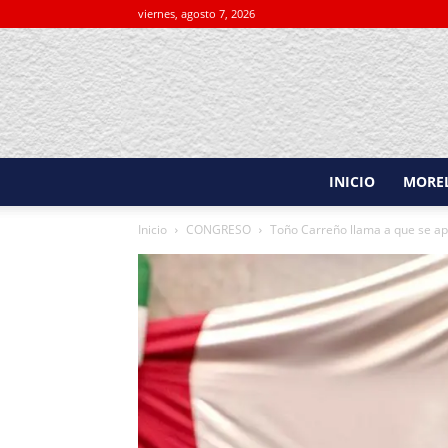
viernes, agosto 7, 2026
INICIO
MORE
Inicio
CONGRESO
Toño Carreño llama a que se ap