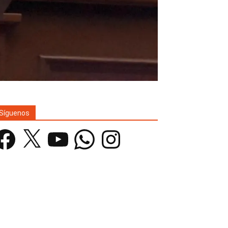
Síguenos
acebook
X
YouTube
WhatsApp
Instagram