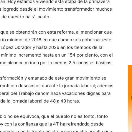
cán. Hoy estamos viviendo esta etapa de la primavera
os logrado desde el movimiento transformador muchos
 de nuestro país”, acotó.
s que se obtendrán con esta reforma, al mencionar que
ario mínimo; de 2018 en que comenzó a gobernar este
 López Obrador y hasta 2026 en los tiempos de la
 mínimo incrementó hasta en un 154 por ciento, con el
imo alcance y rinda por lo menos 2.5 canastas básicas.
ansformación y emanado de este gran movimiento se
 garanticen descansos durante la jornada laboral; además
ederal del Trabajo denominada vacaciones dignas para
de la jornada laboral de 48 a 40 horas.
o no se equivoca, que el pueblo no es tonto, tonto
oy con la confianza que la 4T ha refrendado desde
ecirles con la frente en alto y con mucho orgullo que