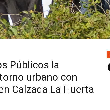
os Públicos la
F
ntorno urbano con
en Calzada La Huerta