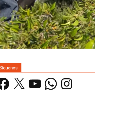
Síguenos
acebook
X
YouTube
WhatsApp
Instagram