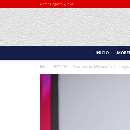
viernes, agosto 7, 2026
INICIO
MORE
Inicio
ESTADO
Gobierno de Michoacán despliega a