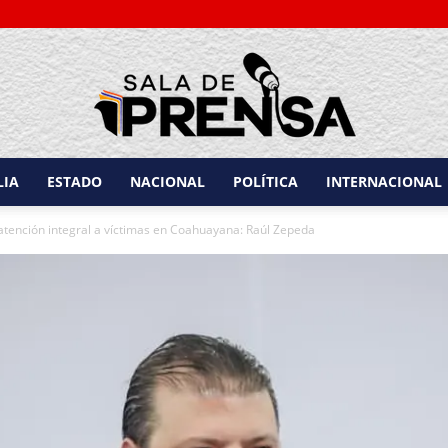
LIA
ESTADO
NACIONAL
POLÍTICA
INTERNACIONAL
Sala
tención integral a víctimas en Coahuayana: Raúl Zepeda
de