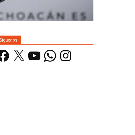
Síguenos
acebook
X
YouTube
WhatsApp
Instagram