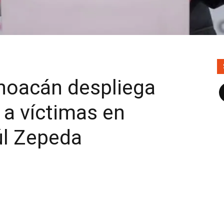
hoacán despliega
F
 a víctimas en
l Zepeda