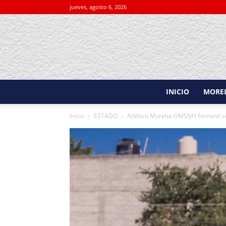
jueves, agosto 6, 2026
INICIO
MORE
Inicio
ESTADO
Atlético Morelia-UMSNH Femenil se 