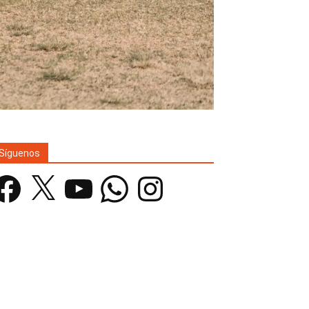
Síguenos
acebook
X
YouTube
WhatsApp
Instagram