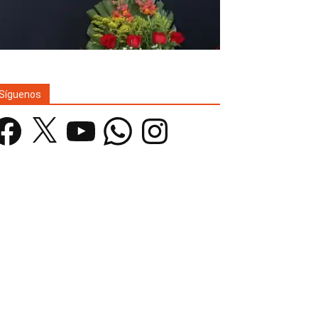
Síguenos
acebook
X
YouTube
WhatsApp
Instagram