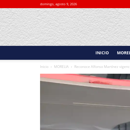
domingo, agosto 9, 2026
INICIO
MORE
Inicio
MORELIA
Reconoce Alfonso Martínez vigenci