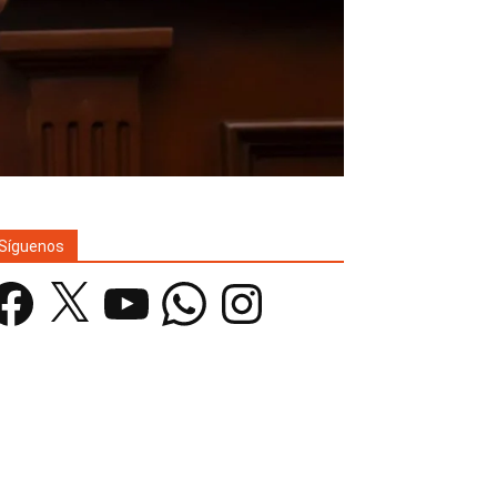
Síguenos
acebook
X
YouTube
WhatsApp
Instagram