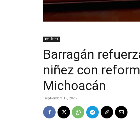
POLÍTICA
Barragán refuerza
niñez con refor
Michoacán
septiembre 15, 2025