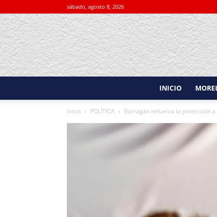
sábado, agosto 8, 2026
INICIO
MORE
Inicio
POLÍTICA
Barragán refuerza la protección 