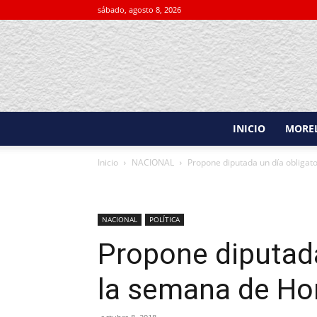
sábado, agosto 8, 2026
INICIO
MORE
Inicio
NACIONAL
Propone diputada un día obligat
NACIONAL
POLÍTICA
Propone diputada
la semana de Ho