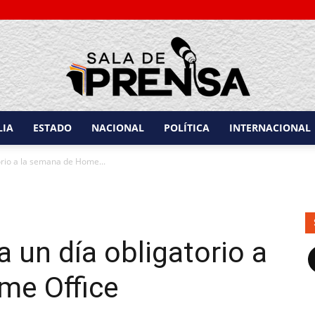
LIA
ESTADO
NACIONAL
POLÍTICA
INTERNACIONAL
Sala
orio a la semana de Home...
 un día obligatorio a
de
F
me Office