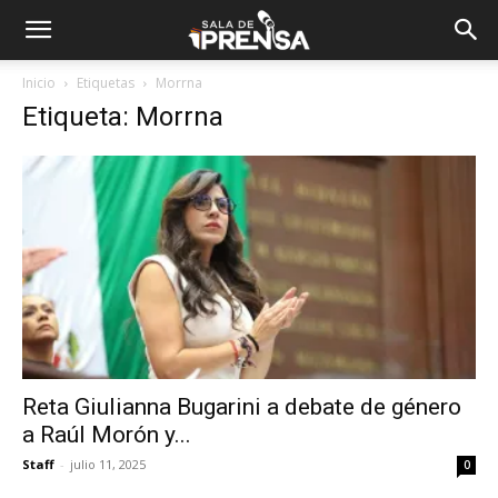
Inicio
Etiquetas
Morrna
Etiqueta: Morrna
Reta Giulianna Bugarini a debate de género
a Raúl Morón y...
Staff
-
julio 11, 2025
0