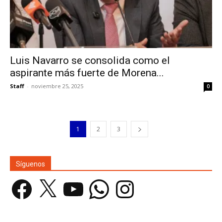
Luis Navarro se consolida como el
aspirante más fuerte de Morena...
Staff
-
noviembre 25, 2025
0
1
2
3
Síguenos
Facebook
X
YouTube
WhatsApp
Instagram