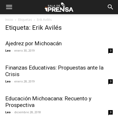
Inicio
Etiquetas
Erik Avilés
Etiqueta: Erik Avilés
Ajedrez por Michoacán
Leo
-
enero 30, 2019
0
Finanzas Educativas: Propuestas ante la
Crisis
Leo
-
enero 28, 2019
0
Educación Michoacana: Recuento y
Prospectiva
Leo
-
diciembre 28, 2018
0