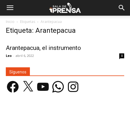
Inicio
Etiquetas
Arantepacua
Etiqueta: Arantepacua
Arantepacua, el instrumento
Leo
-
abril 6, 2022
0
Síguenos
Facebook
X
YouTube
WhatsApp
Instagram